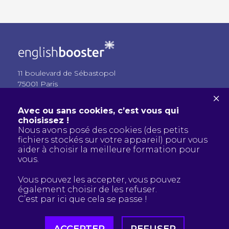
11 boulevard de Sébastopol
75001 Paris
×
M° Châtelet
Avec ou sans cookies, c’est vous qui
choisissez !
Nous avons posé des cookies (des petits
+33 1 42 36 21 99
fichiers stockés sur votre appareil) pour vous
welcome@englishbooster.com
aider à choisir la meilleure formation pour
www.englishbooster.com
vous.
Vous pouvez les accepter, vous pouvez
également choisir de les refuser.
C’est par ici que cela se passe !
Click here to check EnglishBooster’s Notice and
Privacy Policy © 2020–2026 EnglishBooster SARL · All
rights reserved · Siret no. 43415437300063 · Last