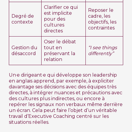
Clarifier ce qui
Reposer le
est implicite
Degré de
cadre, les
pour des
contexte
objectifs, les
cultures
contraintes
directes
Oser le débat
Gestion du
tout en
“I see things
désaccord
préservant la
differently”
relation
Un·e dirigeant·e qui développe son leadership
en anglais apprend, par exemple, à expliciter
davantage ses décisions avec des équipes très
directes, à intégrer nuances et précautions avec
des cultures plus indirectes, ou encore à
repérer les signaux non verbaux même derrière
un écran. Cela peut faire l’objet d’un véritable
travail d’Executive Coaching centré sur les
situations réelles.